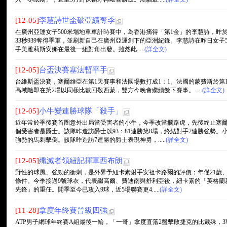
[12-05]
李慧詩世盃破亞績奪季
在廣州亞運女子500米場地單車計時賽中，為香港摘得「第1金」的李慧詩，昨
33秒939奪得季軍，並刷新自己在廣州亞運創下的亞洲紀錄。李慧詩在昨日女子
手美雅莉斯安娜在最後一組對角出發。雖然此.....
(詳全文)
[12-05]
台盃決賽塞法暫平手
台維斯盃決賽，塞爾維亞在第1天賽事和法國場數打成1：1。法國的蒙費斯於第
高域隨即在第2場以同樣比數回敬西蒙，雙方今晚會繼續餘下賽事。.....
(詳全文)
[12-05]
小牛變連勝球隊「殺手」
近年常於季後賽首圈意外出局當受害者的小牛，今季改當攔路虎，先後終止塞
個受害者是爵士。該隊昨造訪爵士以93：81連勝第8場，終結對手7連勝強勢。
強勢的馬刺擊倒。該隊昨造訪7連勝的爵士表現神勇，.....
(詳全文)
[12-05]
殲滅者領紐記揮軍西布朗
野性的球風、強勁的衝刺，是外界予紐卡素射手安祖卡路爾的評價；年僅21歲、
條件。今季接過9號球衣，代表繼高爾、費迪南與舒利亞後，紐卡素的「英格蘭
先鋒」的重任。開季至今已攻入9球，近5場聯賽更4.....
(詳全文)
[11-28]
拿度年終賽晉級四強
ATP男子網球年終賽A組最後一輪，「一哥」拿度直落2盤擊敗捷克的比戴殊，