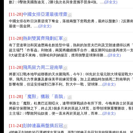
數2：0擊敗美國魯迪克，2勝1負次名與拿度攜手晉身4強。.....
(詳全文)
[11-28]
中國女排亞運最後埋齋
中國女排在昨日決賽逆境下奪金，落後兩盤下愈戰愈勇，最終以盤數3：2反勝南
最後一面金牌。.....
(詳全文)
[11-28]
熱刺雙翼齊飛剿紅軍
有了雲達華治和莫迪歷兩名創造型中場，熱刺的加里夫巴利及艾朗連儂得以將
超主場鬥「作客蟲」利物浦，兩翼將繼續攜手合作，繼反勝阿仙奴後再挫另一支
0大破雲達不來梅，領隊哈利列納揚言，擅用側擊是球隊得勝.....
(詳全文)
[11-28]
飛馬留力周二迎南華
將要3日2戰本地甲組聯賽的天水圍飛馬，今午3：00先於主場元朗大球場迎戰
華。飛馬主力李康廉及麥保美早前練習受傷，加上足總臨時加插周二對南華的「
影響有限，但這安排確對己隊不利。對大中一戰，望球隊.....
(詳全文)
[11-28]
「魔獸」獵殺「喜鵲」
車路士「魔獸」杜奧巴近期啞火，連帶球隊戰績亦有所下滑。今晚車路士於英
將蘇甘保壓陣之下，終止其1個多月來的英超入球荒，並帶領球隊重響勝鼓，客
士主場2：0擊敗阿仙奴後，便一直未再於英超入球，而車.....
(詳全文)
[11-24]
彭帥連贏兩盤摘后冠
4號種子彭帥昨於亞運網球女單決賽，面對3號種子烏茲別克的阿曼姆拉多娃，於首