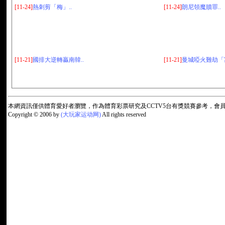
[11-24]
熱刺剪「梅」..
[11-24]
朗尼領魔贖罪..
[11-21]
國排大逆轉贏南韓..
[11-21]
曼城啞火難劫「富
本網資訊僅供體育愛好者瀏覽，作為體育彩票研究及CCTV5台有獎競賽參考，
Copyright © 2006 by
(大玩家运动网)
All rights reserved