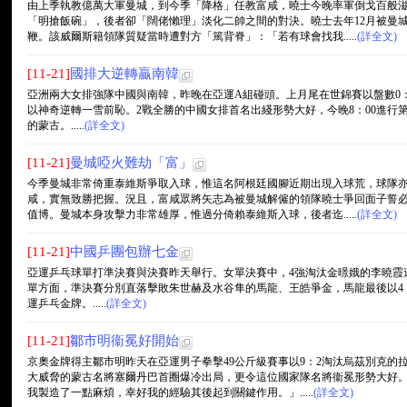
由上季執教億萬大軍曼城，到今季「降格」任教富咸，曉士今晚率軍倒戈百般
「明搶飯碗」，後者卻「闊佬懶理」淡化二帥之間的對決。曉士去年12月被曼
鞭。該威爾斯籍領隊質疑當時遭對方「篤背脊」：「若有球會找我.....
(詳全文)
[11-21]
國排大逆轉贏南韓
亞洲兩大女排強隊中國與南韓，昨晚在亞運A組碰頭。上月尾在世錦賽以盤數0：
以神奇逆轉一雪前恥。2戰全勝的中國女排首名出綫形勢大好，今晚8：00進行
的蒙古。.....
(詳全文)
[11-21]
曼城啞火難劫「富」
今季曼城非常倚重泰維斯爭取入球，惟這名阿根廷國腳近期出現入球荒，球隊
咸，實無致勝把握。況且，富咸眾將矢志為被曼城解僱的領隊曉士爭回面子誓
值博。曼城本身攻擊力非常雄厚，惟過分倚賴泰維斯入球，後者迄.....
(詳全文)
[11-21]
中國乒團包辦七金
亞運乒乓球單打準決賽與決賽昨天舉行。女單決賽中，4強淘汰金暻娥的李曉霞連
單方面，準決賽分別直落擊敗朱世赫及水谷隼的馬龍、王皓爭金，馬龍最後以4：
運乒乓金牌。.....
(詳全文)
[11-21]
鄒市明衞冕好開始
京奧金牌得主鄒市明昨天在亞運男子拳擊49公斤級賽事以9：2淘汰烏茲別克的
大威脅的蒙古名將塞爾丹巴首圈爆冷出局，更令這位國家隊名將衞冕形勢大好
我製造了一點麻煩，幸好我的經驗其後起到關鍵作用。」.....
(詳全文)