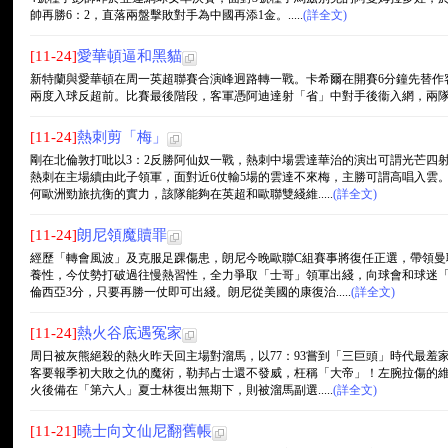
帥再勝6：2，直落兩盤擊敗對手為中國再添1金。.....
(詳全文)
[11-24]
愛華頓逼和黑貓
新特蘭與愛華頓在周一英超聯賽合演峰迥路轉一戰。卡希爾在開賽6分鐘先替作
兩度入球反超前。比賽最後階段，客軍憑阿迪達射「省」中對手後衞入網，兩隊2：2
[11-24]
熱刺剪「梅」
剛在北倫敦打吡以3：2反勝阿仙奴一戰，熱刺中場雲達華治的演出可謂光芒四射
熱刺在主場續由此子領軍，面對近6仗輸5場的雲達不來梅，主勝可謂高唱入雲
何歐洲勁旅抗衡的實力，該隊能夠在英超和歐聯雙綫維.....
(詳全文)
[11-24]
朗尼領魔贖罪
經歷「轉會風波」及克服足踝傷患，朗尼今晚歐聯C組賽事將復任正選，帶領曼
養性，今仗勢打破過往慢熱習性，全力爭取「士哥」領軍出綫，向球會和球迷「
倫西亞3分，只要再勝一仗即可出綫。朗尼從美國的康復治.....
(詳全文)
[11-24]
熱火谷底遇冤家
周日被灰熊絕殺的熱火昨天回主場對溜馬，以77：93嘗到「三巨頭」時代最羞
客要報季初大敗之仇的魔術，勒邦占士還不發威，枉稱「大帝」！左腕拉傷的維迪
火後備在「第六人」夏士林復出無期下，則被溜馬副選.....
(詳全文)
[11-21]
曉士向文仙尼翻舊帳