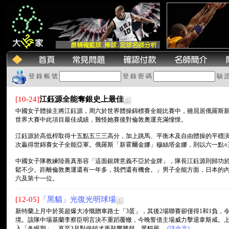
登 錄 帳 號
登 錄 密 碼
驗 
[10-24]
江鈺源全能奪銀史上最佳
中國女子體操主將江鈺源，周六於世界體操錦標賽全能比賽中，雖屈居俄羅斯
世界大賽中此項目最佳成績，難怪她賽後對倫敦奧運充滿憧憬。
江鈺源於高低桿取得十五點五三三高分，加上跳馬、平衡木及自由體操的平穩
次贏得世錦賽女子全能亞軍。俄羅斯「新霍爾金娜」穆絲塔金娜，則以六一點○
中國女子隊教練陸善真形容「這面銀牌意義不亞於金牌」，隊長江鈺源則歸功
鬆不少。距離倫敦奧運還有一年多，我們還有機會。」男子全能方面，日本的
六及第十一位。
[12-05]
「黑貓」光復光明球場
新特蘭上月中於英超爆大冷慨贈車路士「3蛋」，其後2場聯賽卻僅得1和1負，
境。該隊中場基蘭李察臣明言決不重蹈覆轍，今晚誓借主場威力擊退韋斯咸。上季
入「冬眠期」，直至3月對保頓才再敲響勝鼓。黑貓最.....
(詳全文)