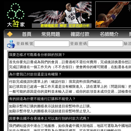
登 錄 帳 號
登 錄 密 碼
驗 
我要怎樣才可觀看各分析師的預測？
首先你要先註冊成為我們的會員，註冊過程不需任何費用，完成後請挑選你想
完成訂購後在一個工作天內（不不含假日）便會將你的權可開通，在點選各名
為什麼我已付款但還是沒有權限？
付款完成後請到選單上的〔確認付款〕填寫資料供我們確認。
如已填寫並已超過一個工作天還是沒有權限進入，請在選單上的〔問題回報〕
一般可能的原因是你的資料並未輸入正確，或你的款項並未成功交易，請檢查
有的頻道為什麼不能進行訂購和不能登入？
如顯示暫停訂購的圖樣表示該頻道目前暫時停止訂購。
如顯示暫停登入的圖樣表示該頻道目前暫時禁止登入。
因要事出國不在香港本土可以進行別的付款方式嗎？
我們網站提供中港台三地服務，如你身處中國大陸地區，地區可選取為中國地
如在台灣地區，地區可選取為台灣地區網頁，可在當地銀行進行轉帳付款。