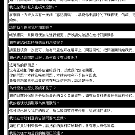
我忘記我的登入密碼怎麼辦?？
在網頁上方登入區有一按鈕〔忘記密碼〕，填寫你申請時的正確帳號、信箱、
給你。
請開我可保留我的期限嗎？
帳號權限一旦開通便無法進行變更，所以請先確認在進行訂購動作！
我在確認付款時填錯資料怎麼辦？
請重新填寫一次便可，如有問題也可在選單上〔問題回報〕把問題回報給我們
我已經填寫問題回報，為何都沒有回覆呢？
這可能的原因是：
沒有正確把你的連絡信箱給我們，以致我們無法回覆。
你的問題非本站及帳務問題，本站有權利不予任何回應。
免費信箱業者把回覆信檔在垃圾信件箱，請清楚檢查。
為什麼有些歷史戰績不見了？
我們目前只保留各分析師最近的２００筆資料，如有新資料將會把舊資料替代
我的帳號狀態顯示為停用狀態？
你可能已違反我們的規定，所以帳號暫時被停用，請與我們連絡。
我想在貴站刊登資告請問要怎麼做？
如想在貴站刊登廣告，請把你的資料留給我們，會有專人與你連絡。
我要怎樣才知道我的權限已開通？