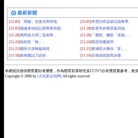
[12-05]
「黑貓」光復光明球場..
[12-05]
李慧詩世盃破亞績奪季..
[12-05]
殲滅者領紐記揮軍西布朗..
[11-28]
拿度年終賽晉級四強..
[11-28]
飛馬留力周二迎南華..
[11-28]
「魔獸」獵殺「喜鵲」..
[11-24]
熱刺剪「梅」..
[11-24]
朗尼領魔贖罪..
[11-21]
國排大逆轉贏南韓..
[11-21]
曼城啞火難劫「富」..
[11-16]
蘇格蘭試刀必炒..
[11-16]
石偉雄晉跳馬決賽..
本網資訊僅供體育愛好者瀏覽，作為體育彩票研究及CCTV5台有獎競賽參考，
Copyright © 2006 by
(大玩家运动网)
All rights reserved