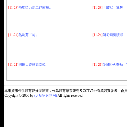
[11-28]
飛馬留力周二迎南華..
[11-28]
「魔獸」獵殺「喜
[11-24]
熱刺剪「梅」..
[11-24]
朗尼領魔贖罪..
[11-21]
國排大逆轉贏南韓..
[11-21]
曼城啞火難劫「富
本網資訊僅供體育愛好者瀏覽，作為體育彩票研究及CCTV5台有獎競賽參考，
Copyright © 2006 by
(大玩家运动网)
All rights reserved