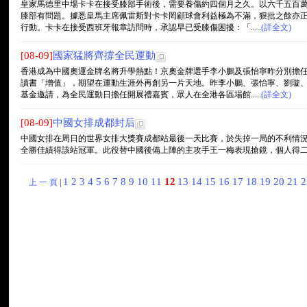
皇家馬德里中場卡卡在接受膝部手術後，需要養傷約四個月之久。以六千五百
膝部有問題。據悉皇馬主席佩雷斯對卡卡罔顧球會利益極為不滿，狠批之餘亦
行動。卡卡在接受西班牙報章訪問時，承認早已受膝傷困擾：「.....
(詳全文)
[08-09]
國家猛將齊撐全民運動
香港成為中國奧運金牌名將升學熱點！京奧金牌選手李小鵬及張怡寧昨分別擔
讀書「增值」，期望在運動生涯外再創另一片天地。昨李小鵬、張怡寧、劉璇
基金邀請，為全民運動日擔任開展禮嘉賓，眾人在全港各區場館.....
(詳全文)
[08-09]
中國女排成都封后
中國女排在周日的世界女排大獎賽成都站最後一天比賽，於失掉一局的不利情
全勝佳績得該站冠軍。此役替中國後備上陣的主攻手王一梅表現搶鏡，個人得二十二分
1
2
3
4
5
6
7
8
9
10
11
12
13
14
15
16
17
18
19
20
21
上 一 頁
|