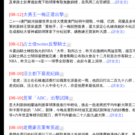
及車路士於摩連奴麾下助球隊奪取無數錦標，皇馬周二在官網宣.....
(詳全文)
[08-12]
大勇王一梅正選出擊
二○一○澳門銀河娛樂世界女排大獎賽澳門站明午開戰，中國、巴西、荷蘭及多
軍的新帥王寶泉盛讚「重炮手」王一梅狀態復勇，還大派定心丸確保她於今站
在成都站大發神威助球隊拿下分站冠軍。總教練王寶泉昨大讚.....
(詳全文)
[08-12]
占士借twitter反擊騎士
今夏由騎士轉投熱火的NBA「大帝」勒邦占士，昨天在微網向輿論宣戰，揚言
以騎士將占士鬧得最體無完膚；賽會剛剛公布熱火會在十二月初首次作客騎士
NBA，昨天公布一○至一一球季全部賽程，由於今夏上演球.....
(詳全文)
[08-10]
活士創下最差紀錄
「老虎」活士在石橋邀請賽打出職業生涯最劣一戰，他四日打出二百九十八桿，
差劣紀錄。活士在八十人中排七十八，亦是他歷來最低排名。.....
(詳全文)
[08-10]
意軍「ABC」出擊試陣
意大利新帥柏蘭迪利接掌球隊後進行年輕化，換走一批老將把平均年齡大降至
和卡斯辛奴的「ABC」新陣，今晚友賽對科特迪瓦是測試新陣攻力的好機會。
等○六年世盃奪標功臣開刀，將平均年齡由二十八點九歲大降.....
(詳全文)
[08-10]
老費豪言重奪英超
曼聯在周日的社區盾以三比一輕取車路士先拔頭籌，令領隊費格遜雄心萬丈，