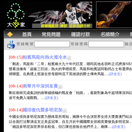
登 錄 帳 號
登 錄 密 碼
驗 
[08-15]
柏賓馬龍向熱火潑冷水
「郵差」馬龍和「二哥」柏賓兩大九十年代巨星，聯同其他名宿昨正式躋身NB
聲看淡擁有「超級三巨頭」熱火的爭標前景。馬龍和柏賓認同勒邦占士有選擇
掃聯盟。在典禮上答謝去世母親時流下英雄淚的爵士傳奇馬龍.....
(詳全文)
[08-14]
南華月中深圳友賽
剛在南韓完成集訓的南華續積極約戰友會「拍跳」，最新對象為中超球隊深圳
迷可免費入場觀戰。.....
(詳全文)
[08-14]
國排復仇襲多明尼加
中國女排與多明尼加實力懸殊眾所周知，兩隊今午合演世界女排大獎賽澳門站
以全面打法擊潰這支泛美盃冠軍。自五月於中國國際女排精英賽慘負多明尼加
「雖說多明尼加世界排名較低，但己隊也曾敗在他們手上。兩隊.....
(詳全文)