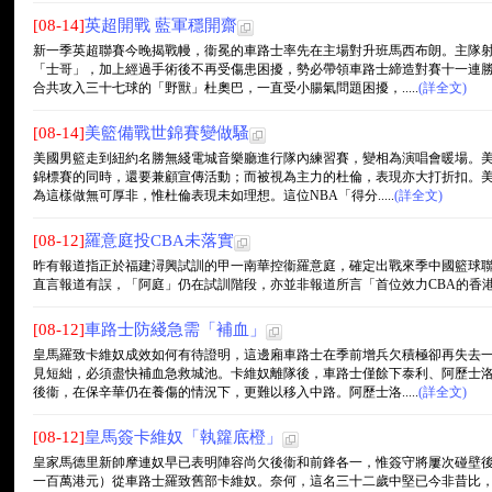
[08-14]
英超開戰 藍軍穩開齋
新一季英超聯賽今晚揭戰幔，衞冕的車路士率先在主場對升班馬西布朗。主隊
「士哥」，加上經過手術後不再受傷患困擾，勢必帶領車路士締造對賽十一連
合共攻入三十七球的「野獸」杜奧巴，一直受小腸氣問題困擾，.....
(詳全文)
[08-14]
美籃備戰世錦賽變做騷
美國男籃走到紐約名勝無綫電城音樂廳進行隊內練習賽，變相為演唱會暖場。
錦標賽的同時，還要兼顧宣傳活動；而被視為主力的杜倫，表現亦大打折扣。
為這樣做無可厚非，惟杜倫表現未如理想。這位NBA「得分.....
(詳全文)
[08-12]
羅意庭投CBA未落實
昨有報道指正於福建潯興試訓的甲一南華控衞羅意庭，確定出戰來季中國籃球聯
直言報道有誤，「阿庭」仍在試訓階段，亦並非報道所言「首位效力CBA的香港球員」
[08-12]
車路士防綫急需「補血」
皇馬羅致卡維奴成效如何有待證明，這邊廂車路士在季前增兵欠積極卻再失去
見短絀，必須盡快補血急救城池。卡維奴離隊後，車路士僅餘下泰利、阿歷士
後衞，在保辛華仍在養傷的情況下，更難以移入中路。阿歷士洛.....
(詳全文)
[08-12]
皇馬簽卡維奴「執籮底橙」
皇家馬德里新帥摩連奴早已表明陣容尚欠後衞和前鋒各一，惟簽守將屢次碰壁
一百萬港元）從車路士羅致舊部卡維奴。奈何，這名三十二歲中堅已今非昔比