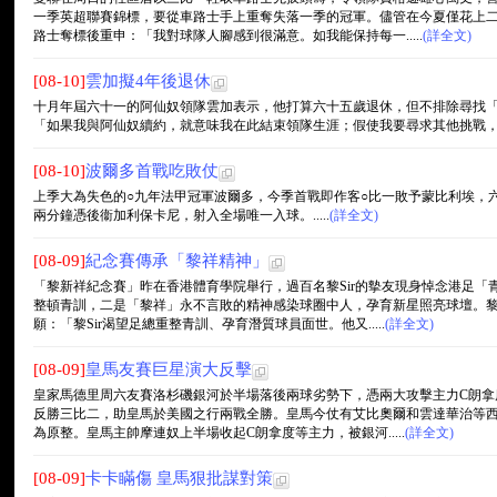
一季英超聯賽錦標，要從車路士手上重奪失落一季的冠軍。儘管在今夏僅花上
路士奪標後重申：「我對球隊人腳感到很滿意。如我能保持每一.....
(詳全文)
[08-10]
雲加擬4年後退休
十月年屆六十一的阿仙奴領隊雲加表示，他打算六十五歲退休，但不排除尋找
「如果我與阿仙奴續約，就意味我在此結束領隊生涯；假使我要尋求其他挑戰，那就
[08-10]
波爾多首戰吃敗仗
上季大為失色的○九年法甲冠軍波爾多，今季首戰即作客○比一敗予蒙比利埃，
兩分鐘憑後衞加利保卡尼，射入全場唯一入球。.....
(詳全文)
[08-09]
紀念賽傳承「黎祥精神」
「黎新祥紀念賽」昨在香港體育學院舉行，過百名黎Sir的摰友現身悼念港足
整頓青訓，二是「黎祥」永不言敗的精神感染球圈中人，孕育新星照亮球壇。
願：「黎Sir渴望足總重整青訓、孕育潛質球員面世。他又.....
(詳全文)
[08-09]
皇馬友賽巨星演大反擊
皇家馬德里周六友賽洛杉磯銀河於半場落後兩球劣勢下，憑兩大攻擊主力C朗拿
反勝三比二，助皇馬於美國之行兩戰全勝。皇馬今仗有艾比奧爾和雲達華治等
為原整。皇馬主帥摩連奴上半場收起C朗拿度等主力，被銀河.....
(詳全文)
[08-09]
卡卡瞞傷 皇馬狠批謀對策