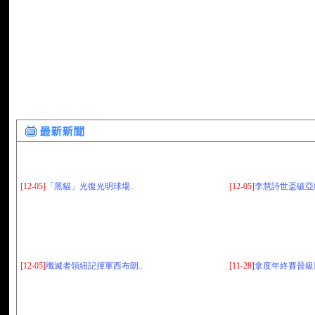
[12-05]
「黑貓」光復光明球場..
[12-05]
李慧詩世盃破亞績
[12-05]
殲滅者領紐記揮軍西布朗..
[11-28]
拿度年終賽晉級四